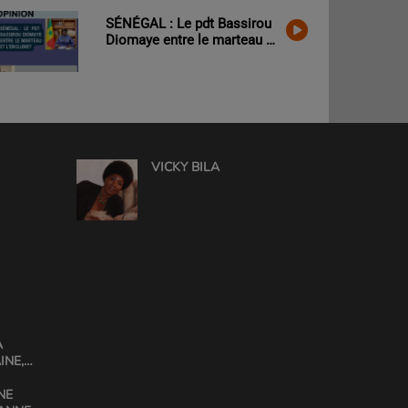
d’un rapprochement?
SÉNÉGAL : Le pdt Bassirou
Diomaye entre le marteau et
l’enclume?
VICKY BILA
A
INE,
GABIN
NE