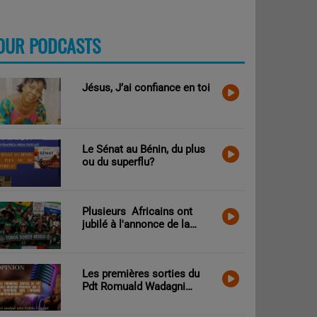
OUR PODCASTS
PLUS
Jésus, J’ai confiance en toi
Le Sénat au Bénin, du plus
ou du superflu?
Plusieurs Africains ont
jubilé à l'annonce de la
victoire des Mexicains
contre les Sud-Africains.
Que peut-on craindre?
Les premières sorties du
Pdt Romuald Wadagni
prouvent que le Bénin
comprend bien l’urgence