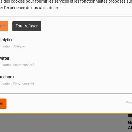
s des cookies pour fournir les services et les fonctionnalités proposés sur 
r l'expérience de nos utilisateurs.
P
ter
Tout refuser
nalytics
ilisation: Analyse
witter
ilisation: Fonctionnalité
acebook
ilisation: Fonctionnalité
Pro
er
Gabin Conrad
W
AFANGNIDE