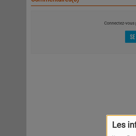
Connectez-vous p
SE
Les in