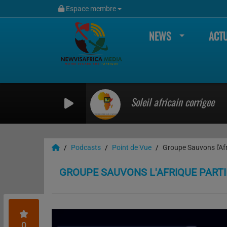
Espace membre
NEWS
ACTU
Soleil africain corrigee
Podcasts
Point de Vue
Groupe Sauvons l'Afr
GROUPE SAUVONS L'AFRIQUE PARTI
0