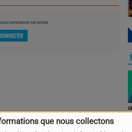
our commenter cet article
 CONNECTER
O
formations que nous collectons