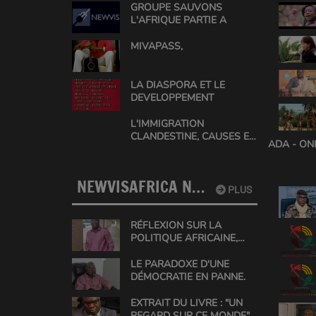
GROUPE SAUVONS
L'AFRIQUE PARTIE A
MIVAPASS,
LA DIASPORA ET LE
DEVELOPPEMENT
L'IMMIGRATION
CLANDESTINE, CAUSES ET
ADA - ON
SOLUTIONS EN AFRIQUE
NEWVISAFRICA NEWS
PLUS
RÉFLEXION SUR LA
POLITIQUE AFRICAINE,
UNE ANALYSE DE GABIN
CONRAD
LE PARADOXE D'UNE
DÉMOCRATIE EN PANNE.
EXTRAIT DU LIVRE : "UN
REGARD SUR CE MONDE"