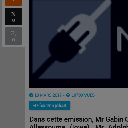
0
0
19 MARS 2017 -
10799 VUES
Écouter le podcast
Dans cette emission, Mr Gabin C
Allassouma (Iowa), Mr Adolp