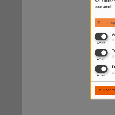
Nous utilison
pour améliore
Tout accep
A
Ut
Activé
T
Ut
Activé
F
Ut
Activé
Sauvegard