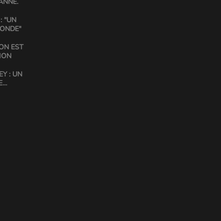
ANNE.
: "UN
MONDE"
ON EST
ION
Y : UN
E