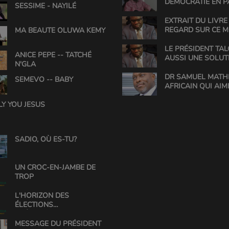
DÉMOCRATIE EN P
SESSIME - NAYILÉ
EXTRAIT DU LIVRE 
REGARD SUR CE 
MA BEAUTE OLUWA KEMY
LE PRÉSIDENT TAL
ANICE PEPE -- TATCHÉ
AUSSI UNE SOLUT
N'GLA
DR SAMUEL MATHE
SEMEVO -- BABY
AFRICAIN QUI AIM
L'AFRIQUE
LY YOU JESUS
SADIO, OÙ ES-TU?
UN CROC-EN-JAMBE DE
TROP
L'HORIZON DES
ÉLECTIONS
PRÉSIDENTIELLES AU
BÉNIN
MESSAGE DU PRÉSIDENT