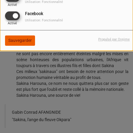
Utilisation: Fonctionnalité
Activé
Facebook
Utilisation: Fonctionnalité
Activé
Elle a réussi seule à extraire cinq sur onze au moment où
dans les zones urbaines des gens se complaisent à prendre
des vidéos, des images des scènes pour faire leur buzz sur les
Propulsé par Orejime
Sauvegarder
réseaux sociaux.
Il faut simplement souligner que les valeurs sociales morales
ne sont pas encore entièrement éteintes malgré les mises en
scène honteuses des populations urbaines, l'Afrique vit
toujours à travers ces illustres fils et filles dont Sakina
Ces milieux "sakinaux" ont besoin de notre attention pour la
promotion humaine véritable au profit de tous.
Sakina Harouna, ce nom ne nous quittera plus car son geste
est plus fort que l'oubli et reste collé à la mémoire nationale.
Sakina Harouna, une source de vie!
Gabin Conrad AFANGNIDE
"Sakina, l'ange du fleuve Okpara"